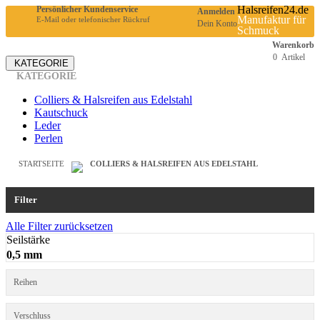
Halsreifen24.de
Persönlicher Kundenservice
Anmelden
Manufaktur für
E-Mail oder telefonischer Rückruf
Dein Konto
Schmuck
Warenkorb
0
Artikel
KATEGORIE
KATEGORIE
Colliers & Halsreifen aus Edelstahl
Kautschuck
Leder
Perlen
STARTSEITE
COLLIERS & HALSREIFEN AUS EDELSTAHL
Filter
Alle Filter zurücksetzen
Seilstärke
0,5 mm
Reihen
Verschluss