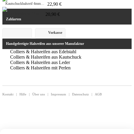
Kautschuckhalsreif 4mm…
22,90 €
Kautschuckhalsreif 3 m…
20,90 €
Zahlarten
Vorkasse
Handgefertigte Halsreifen aus unserer Manufaktur
Colliers & Halsreifen aus Edelstahl
Colliers & Halsreifen aus Kautschuck
Colliers & Halsreifen aus Leder
Colliers & Halsreifen mit Perlen
Kontakt
|
Hilfe
|
Über uns
|
Impressum
|
Datenschutz
|
AGB