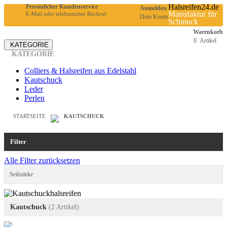
Halsreifen24.de
Persönlicher Kundenservice
Anmelden
Manufaktur für
E-Mail oder telefonischer Rückruf
Dein Konto
Schmuck
Warenkorb
0
Artikel
KATEGORIE
KATEGORIE
Colliers & Halsreifen aus Edelstahl
Kautschuck
Leder
Perlen
STARTSEITE
KAUTSCHUCK
Filter
Alle Filter zurücksetzen
Seilstärke
Kautschuck
(2 Artikel)