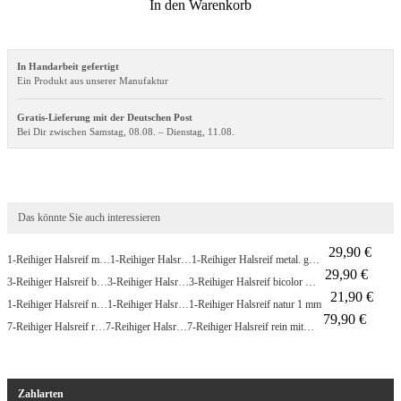
In den Warenkorb
In Handarbeit gefertigt
Ein Produkt aus unserer Manufaktur
Gratis-Lieferung mit der Deutschen Post
Bei Dir zwischen Samstag, 08.08. – Dienstag, 11.08.
Das könnte Sie auch interessieren
29,90 €
1-Reihiger Halsreif m…
1-Reihiger Halsr…
1-Reihiger Halsreif metal. g…
29,90 €
3-Reihiger Halsreif b…
3-Reihiger Halsr…
3-Reihiger Halsreif bicolor …
21,90 €
1-Reihiger Halsreif n…
1-Reihiger Halsr…
1-Reihiger Halsreif natur 1 mm
79,90 €
7-Reihiger Halsreif r…
7-Reihiger Halsr…
7-Reihiger Halsreif rein mit…
Zahlarten