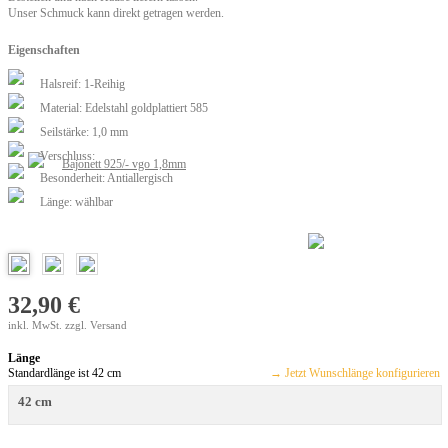
Unser Schmuck kann direkt getragen werden.
Eigenschaften
Halsreif: 1-Reihig
Material: Edelstahl goldplattiert 585
Seilstärke: 1,0 mm
Verschluss:
Bajonett 925/- vgo 1,8mm
Besonderheit: Antiallergisch
Länge: wählbar
32,90 €
inkl. MwSt. zzgl. Versand
Länge
Standardlänge ist 42 cm
→ Jetzt Wunschlänge konfigurieren
42 cm