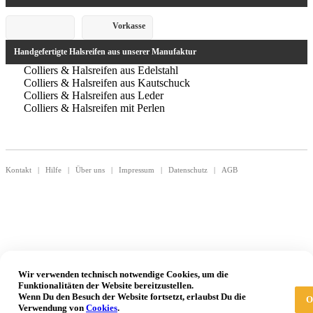
Vorkasse
Handgefertigte Halsreifen aus unserer Manufaktur
Colliers & Halsreifen aus Edelstahl
Colliers & Halsreifen aus Kautschuck
Colliers & Halsreifen aus Leder
Colliers & Halsreifen mit Perlen
Kontakt
|
Hilfe
|
Über uns
|
Impressum
|
Datenschutz
|
AGB
Wir verwenden technisch notwendige Cookies, um die
Funktionalitäten der Website bereitzustellen.
Wenn Du den Besuch der Website fortsetzt, erlaubst Du die
O
Verwendung von
Cookies
.