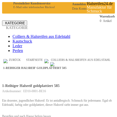
Halsreifen24.de
Persönlicher Kundenservice
Anmelden
Manufaktur für
E-Mail oder telefonischer Rückruf
Dein Konto
Schmuck
Warenkorb
0
Artikel
KATEGORIE
KATEGORIE
Colliers & Halsreifen aus Edelstahl
Kautschuck
Leder
Perlen
ZURÜCK
STARTSEITE
COLLIERS & HALSREIFEN AUS EDELSTAHL
1-REIHIGER HALSREIF GOLDPLATTIERT 585
1-Reihiger Halsreif goldplattiert 585
Artikelnummer: ED10-0001-BE16
Ein dezenter, jugendlicher Halsreif. Er ist antiallergisch. Schmuck für jedermann. Egal ob
Edelstahl, farbig oder goldplattiert, dieser Halsreif sieht immer gut aus.
Bestellen und nach Hause liefern lassen.